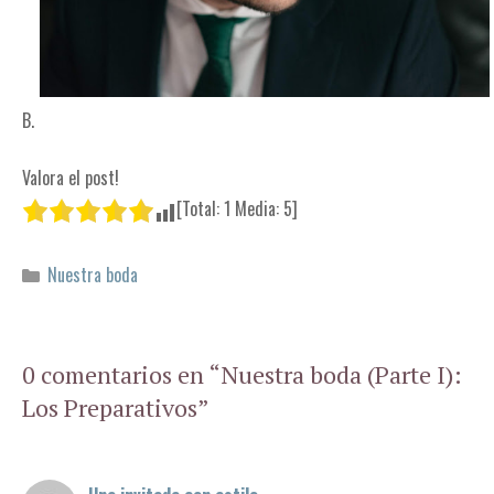
B.
Valora el post!
[Total:
1
Media:
5
]
C
Nuestra boda
a
t
e
0 comentarios en “Nuestra boda (Parte I):
g
Los Preparativos”
o
r
í
a