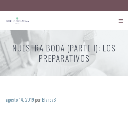
Saltar
al
contenido
ME
NUESTRA BODA (PARTE I): LOS
PREPARATIVOS
agosto 14, 2019
por
BlancaB