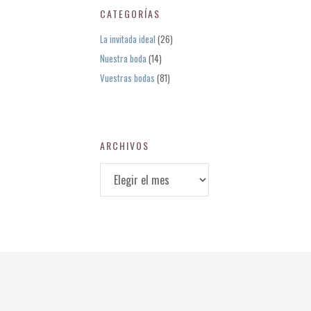
CATEGORÍAS
La invitada ideal
(26)
Nuestra boda
(14)
Vuestras bodas
(81)
ARCHIVOS
A
r
c
h
i
v
o
s