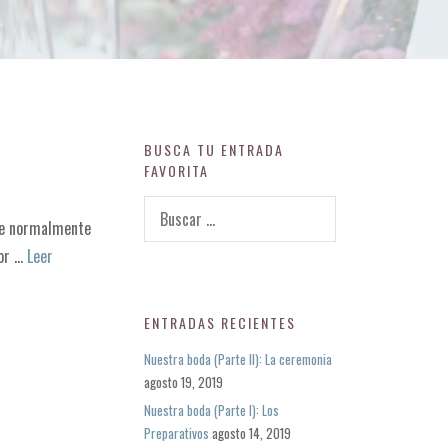
BUSCA TU ENTRADA
FAVORITA
B
que normalmente
u
s
por …
Leer
c
a
r
ENTRADAS RECIENTES
:
Nuestra boda (Parte II): La ceremonia
agosto 19, 2019
Nuestra boda (Parte I): Los
Preparativos
agosto 14, 2019