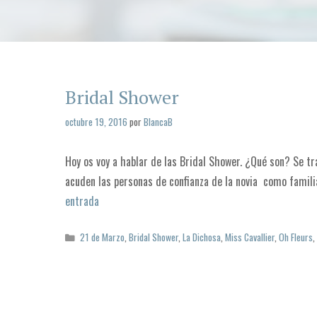
Bridal Shower
octubre 19, 2016
por
BlancaB
Hoy os voy a hablar de las Bridal Shower. ¿Qué son? Se t
acuden las personas de confianza de la novia como famili
entrada
C
21 de Marzo
,
Bridal Shower
,
La Dichosa
,
Miss Cavallier
,
Oh Fleurs
a
t
e
g
o